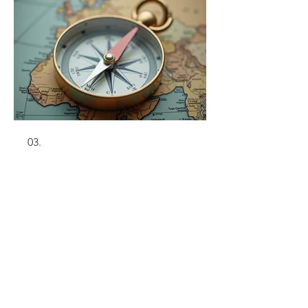
03.
Pacote Orientação
Especializada
Obtenha insights valiosos e
direcionamento estratégico de
nossos especialistas. Este serviço
garante que você tenha o
conhecimento necessário para tomar
as melhores decisões e avançar com
confiança.
Mostrar mais